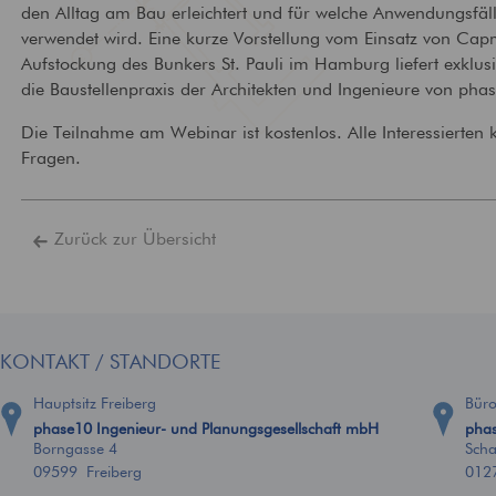
den Alltag am Bau erleichtert und für welche Anwendungsfäll
Technische
Brandschutz
verwendet wird. Eine kurze Vorstellung vom Einsatz von Cap
Gebäudeausrüstung
Bewertung und Planun
Aufstockung des Bunkers St. Pauli im Hamburg liefert exklusi
baulichem Brandschutz
Ausstattung von Gebäuden
die Baustellenpraxis der Architekten und Ingenieure von pha
mit zeitgemäßer
Versorgungstechnik
Die Teilnahme am Webinar ist kostenlos. Alle Interessierten
Fragen.
Zurück zur Übersicht
KONTAKT / STANDORTE
Hauptsitz Freiberg
Bür
phase10 Ingenieur- und Planungsgesellschaft mbH
phas
Borngasse 4
Scha
09599 Freiberg
012