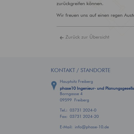
zurückgreifen können.
Technische
Gebäudeausrüstung
Wir freuen uns auf einen regen Aus
Ausstattung von Gebäuden
mit zeitgemäßer
Versorgungstechnik
Zurück zur Übersicht
KONTAKT / STANDORTE
Hauptsitz Freiberg
phase10 Ingenieur- und Planungsgesell
Borngasse 4
09599 Freiberg
Tel.:
03731 2024-0
Fax: 03731 2024-20
E-Mail:
info
@
phase-10.de