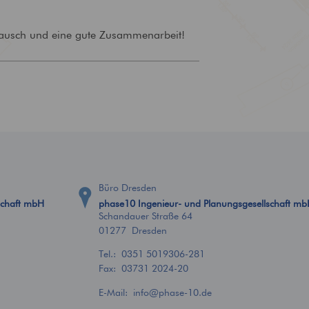
Brandschutz
Tragwerksplanung
Bewertung und Planung von
Statische Anforderungen
tausch und eine gute Zusammenarbeit!
baulichem Brandschutz
ganzheitlich im Blick
Büro Dresden
schaft mbH
phase10 Ingenieur- und Planungsgesellschaft m
Schandauer Straße 64
01277 Dresden
Tel.:
0351 5019306-281
Fax: 03731 2024-20
E-Mail:
info
@
phase-10.de