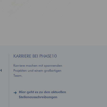
BIM – Building
Information Modeling
Effizient und wirtschaftlich
planen und bauen
KARRIERE BEI PHASE10
Karriere machen mit spannenden
bH
Projekten und einem großartigen
Team.
Hier geht es zu den aktuellen
Stellenausschreibungen