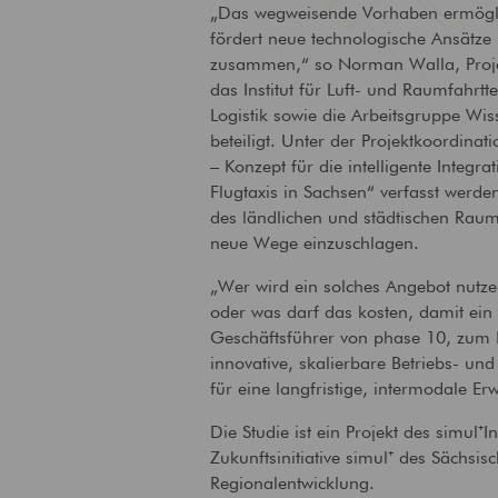
„Das wegweisende Vorhaben ermöglic
Technische
fördert neue technologische Ansätze
Gebäudeausrüstung
zusammen,“ so Norman Walla, Projekt
Ausstattung von Gebäuden
das Institut für Luft- und Raumfahrtte
mit zeitgemäßer
Versorgungstechnik
Logistik sowie die Arbeitsgruppe Wi
beteiligt. Unter der Projektkoordinat
– Konzept für die intelligente Integr
Flugtaxis in Sachsen“ verfasst werden.
des ländlichen und städtischen Rau
neue Wege einzuschlagen.
„Wer wird ein solches Angebot nutze
oder was darf das kosten, damit ein 
Geschäftsführer von phase 10, zum I
innovative, skalierbare Betriebs- und 
für eine langfristige, intermodale Er
Die Studie ist ein Projekt des simul⁺
Zukunftsinitiative simul⁺ des Sächsis
Regionalentwicklung.