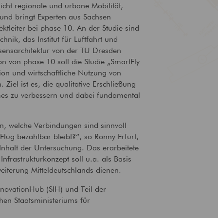
ht regionale und urbane Mobilität,
Brandschutz
Tragwerksplanung
 und bringt Experten aus Sachsen
Bewertung und Planung von
Statische Anforderungen
leiter bei phase 10. An der Studie sind
baulichem Brandschutz
ganzheitlich im Blick
chnik, das Institut für Luftfahrt und
ssensarchitektur von der TU Dresden
ion von phase 10 soll die Studie „SmartFly
ation und wirtschaftliche Nutzung von
 Ziel ist es, die qualitative Erschließung
mes zu verbessern und dabei fundamental
n, welche Verbindungen sind sinnvoll
Flug bezahlbar bleibt?“, so Ronny Erfurt,
nhalt der Untersuchung. Das erarbeitete
Infrastrukturkonzept soll u.a. als Basis
weiterung Mitteldeutschlands dienen.
InnovationHub (SIH) und Teil der
chen Staatsministeriums für