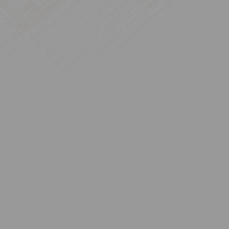
BIM – Building
Information Modeling
Effizient und wirtschaftlich
planen und bauen