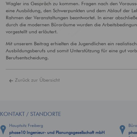
Wagler ins Gespräch zu kommen. Fragen nach den Vorauss
Technische
Brandschutz
eine Ausbildung, den Schwerpunkten und dem Ablauf der L
Gebäudeausrüstung
Bewertung und Planun
Rahmen der Veranstaltungen beantwortet. In einer abschlie
baulichem Brandschutz
Ausstattung von Gebäuden
durch die modernen Büroräume wurden die Arbeitsbedingun
mit zeitgemäßer
Versorgungstechnik
vorgestellt und erläutert.
Mit unserem Beitrag erhielten die Jugendlichen ein realistisch
Ausbildungsberufs und somit Unterstützung für eine gut vorbe
Berufsentscheidung.
Zurück zur Übersicht
KONTAKT / STANDORTE
Hauptsitz Freiberg
Bür
phase10 Ingenieur- und Planungsgesellschaft mbH
phas