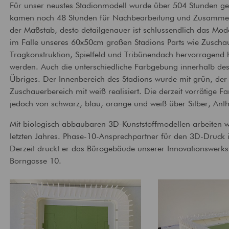
Für unser neustes Stadionmodell wurde über 504 Stunden ge
Technische
Brandschutz
kamen noch 48 Stunden für Nachbearbeitung und Zusamme
Gebäudeausrüstung
Bewertung und Planun
der Maßstab, desto detailgenauer ist schlussendlich das Mod
baulichem Brandschutz
Ausstattung von Gebäuden
im Falle unseres 60x50cm großen Stadions Parts wie Zuscha
mit zeitgemäßer
Versorgungstechnik
Tragkonstruktion, Spielfeld und Tribünendach hervorragend 
werden. Auch die unterschiedliche Farbgebung innerhalb des 
Übriges. Der Innenbereich des Stadions wurde mit grün, der
Zuschauerbereich mit weiß realisiert. Die derzeit vorrätige Far
jedoch von schwarz, blau, orange und weiß über Silber, Anth
Mit biologisch abbaubaren 3D-Kunststoffmodellen arbeiten w
letzten Jahres. Phase-10-Ansprechpartner für den 3D-Druck 
Derzeit druckt er das Bürogebäude unserer Innovationswerkst
Borngasse 10.