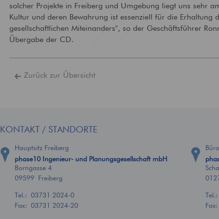
solcher Projekte in Freiberg und Umgebung liegt uns sehr a
Technische
Brandschutz
Kultur und deren Bewahrung ist essenziell für die Erhaltung 
Gebäudeausrüstung
Bewertung und Planun
gesellschaftlichen Miteinanders", so der Geschäftsführer Ronn
baulichem Brandschutz
Ausstattung von Gebäuden
Übergabe der CD.
mit zeitgemäßer
Versorgungstechnik
Zurück zur Übersicht
KONTAKT / STANDORTE
Hauptsitz Freiberg
Bür
phase10 Ingenieur- und Planungsgesellschaft mbH
phas
Borngasse 4
Scha
09599 Freiberg
012
Tel.:
03731 2024-0
Tel.
Fax: 03731 2024-20
Fax