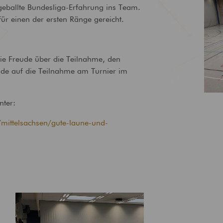
t geballte Bundesliga-Erfahrung ins Team.
Brandschutz
Tragwerksplanung
für einen der ersten Ränge gereicht.
Bewertung und Planung von
Statische Anforderungen
baulichem Brandschutz
ganzheitlich im Blick
e Freude über die Teilnahme, den
ude auf die Teilnahme am Turnier im
nter:
/mittelsachsen/gute-laune-und-