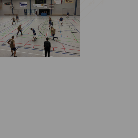
BIM – Building
Information Modeling
Effizient und wirtschaftlich
planen und bauen