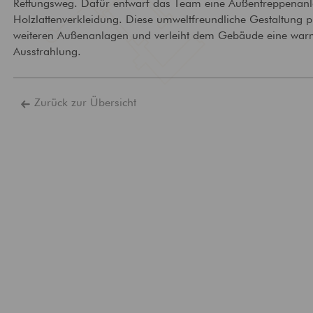
Rettungsweg. Dafür entwarf das Team eine Außentreppenanl
Technische
Brandschutz
Holzlattenverkleidung. Diese umweltfreundliche Gestaltung p
Gebäudeausrüstung
Bewertung und Planun
weiteren Außenanlagen und verleiht dem Gebäude eine warm
baulichem Brandschutz
Ausstattung von Gebäuden
Ausstrahlung.
mit zeitgemäßer
Versorgungstechnik
Zurück zur Übersicht