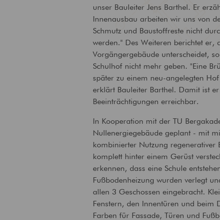
unser Bauleiter Jens Barthel. Er erzä
Technische
Innenausbau arbeiten wir uns von de
Gebäudeausrüstung
Schmutz und Baustoffreste nicht durc
Ausstattung von Gebäuden
mit zeitgemäßer
werden." Des Weiteren berichtet er,
Versorgungstechnik
Vorgängergebäude unterscheidet, so 
Schulhof nicht mehr geben. "Eine Brü
später zu einem neu-angelegten Hof 
erklärt Bauleiter Barthel. Damit ist 
Beeinträchtigungen erreichbar.
In Kooperation mit der TU Bergakadem
Nullenergiegebäude geplant - mit m
kombinierter Nutzung regenerativer 
komplett hinter einem Gerüst verstec
erkennen, dass eine Schule entstehen
Fußbodenheizung wurden verlegt und d
allen 3 Geschossen eingebracht. Klei
Fenstern, den Innentüren und beim 
Farben für Fassade, Türen und Fußb