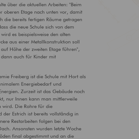
hlte über die aktuellen Arbeiten: "Beim
Brandschutz
Tragwerksplanung
r oberen Etage nach unten vor, damit
Bewertung und Planung von
Statische Anforderungen
h die bereits fertigen Räume getragen
baulichem Brandschutz
ganzheitlich im Blick
 dass die neue Schule sich von dem
wird es beispielsweise den alten
cke aus einer Metallkonstruktion soll
auf Höhe der zweiten Etage führen",
er dann auch für Kinder mit
ie Freiberg ist die Schule mit Hort als
inimalem Energiebedarf und
Energien. Zurzeit ist das Gebäude noch
kt, nur Innen kann man mittlerweile
 wird. Die Rohre für die
er Estrich ist bereits vollständig in
nere Restarbeiten folgen bei den
Dach. Ansonsten wurden letzte Woche
öden final abgestimmt und an die