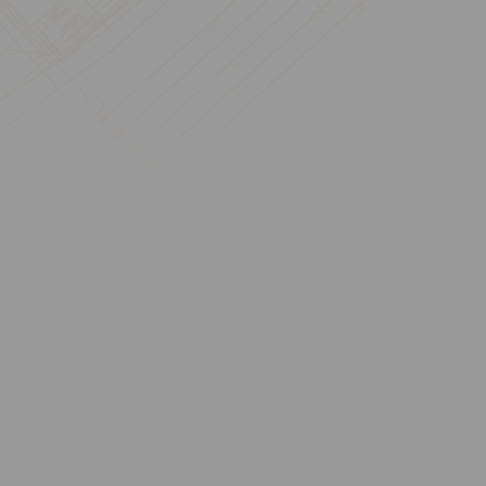
BIM – Building
Information Modeling
Effizient und wirtschaftlich
planen und bauen