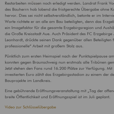
Restarbeiten müssen noch erledigt werden. Landrat Frank Vog
Technische
Brandschutz
des Bauherrn hob lobend die fristgerechte Übergabe ohne K
Gebäudeausrüstung
Bewertung und Planun
hervor. Dies sei nicht selbstverständlich, betonte er im Inte
baulichem Brandschutz
Ausstattung von Gebäuden
mit zeitgemäßer
Worte richtete er an alle am Bau beteiligten, denn das Erzgeb
Versorgungstechnik
ein Imagefaktor für die gesamte Erzgebirgsregion und Aushä
die Große Kreisstadt Aue. Auch Präsident des FC Erzgebirge
Leonhardt, drückte seinen Dank gegenüber allen Beteiligten f
professionelle“ Arbeit mit großem Stolz aus.
Pünktlich zum ersten Heimspiel nach der Punktspielpause a
konnten gegen Braunschweig nun erstmals alle Tribünen gen
Jetzt stehen den Fans rund 16.200 Plätze zur Verfügung. Mit
investierten Euro zählt das Erzgebirgsstadion zu einem der de
Bauprojekte im Landkreis.
Eine gebührende Eröffnungsveranstaltung mit „Tag der offene
breite Öffentlichkeit und Eröffnungsspiel ist im Juli geplant.
Video zur Schlüsselübergabe