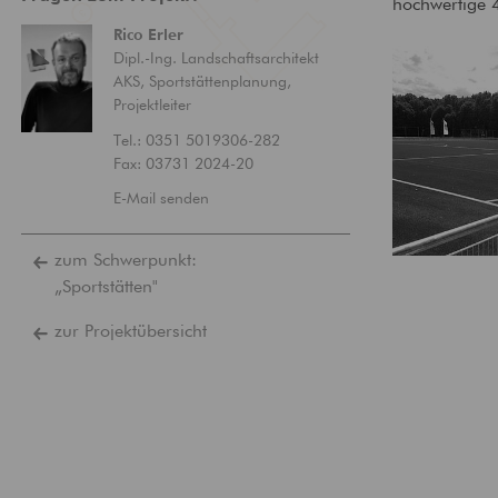
hochwertige 
Rico
Erler
Dipl.-Ing. Landschaftsarchitekt
AKS, Sportstättenplanung,
Projektleiter
Tel.: 0351 5019306-282
Fax:
03731 2024-20
E-Mail senden
zum Schwerpunkt:
„Sportstätten"
zur Projektübersicht