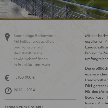
Technische
Brandschutz
Gebäudeausrüstung
Bewertung und Planun
baulichem Brandschutz
Ausstattung von Gebäuden
mit zeitgemäßer
Versorgungstechnik
Sportanlage Beckerwiese
Mit der hoch
Mit Fußballgroßspielfeld
exzellenten P
und Minispielfeld
Landschaftsa
(Kunststoffrasen)
Projekt im Z
sowie Nebenflächen
umfangreich
in Frankfurt am Main
Die großfläc
existierende
1.100.000 €
Landschaftssc
DIN-gerecht u
2012 - 2014
Für das Minis
Beide Rasenf
lassen. An d
Fragen zum Projekt?