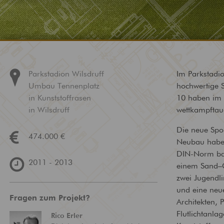
Technische
Brandschutz
Gebäudeausrüstung
Bewertung und Planun
baulichem Brandschutz
Ausstattung von Gebäuden
mit zeitgemäßer
Versorgungstechnik
Parkstadion Wilsdruff
Im Parkstadi
Umbau Tennenplatz
hochwertige S
in Kunststoffrasen
10 haben im 
in Wilsdruff
wettkampftaug
Die neue Spo
474.000 €
Neubau haben
DIN-Norm bau
2011 - 2013
einem Sand–G
zwei Jugendli
und eine neu
Fragen zum Projekt?
Architekten, 
Flutlichtanla
Rico
Erler